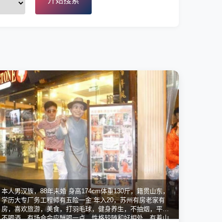
开始搜索
本人男汉族，88年未婚 身高174cm体重130斤，籍贯山东，
学历大专厂务工程师有五险一金 年入20，苏州有房老家有
房，喜欢旅游，美食，打羽毛球，健身养生，不抽烟，平常
不喝酒，有场合会应酬喝一点，性格较随和好相处，有着山