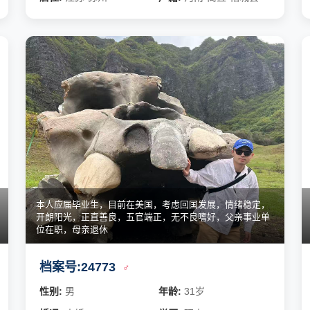
本人应届毕业生，目前在美国，考虑回国发展，情绪稳定，
开朗阳光，正直善良，五官端正，无不良嗜好，父亲事业单
位在职，母亲退休
档案号:24773
♂
性别:
男
年龄:
31岁