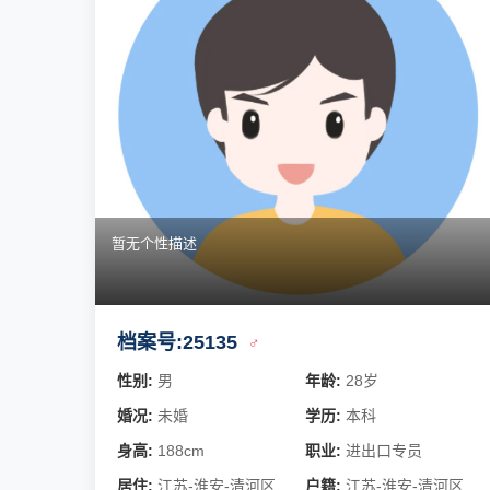
暂无个性描述
档案号:25135
♂
性别:
男
年龄:
28岁
婚况:
未婚
学历:
本科
身高:
188cm
职业:
进出口专员
居住:
江苏-淮安-清河区
户籍:
江苏-淮安-清河区