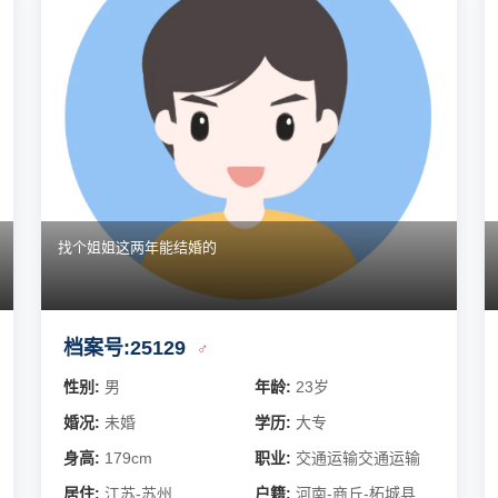
找个姐姐这两年能结婚的
档案号:25129
♂
性别:
男
年龄:
23岁
婚况:
未婚
学历:
大专
身高:
179cm
职业:
交通运输交通运输
居住:
江苏-苏州
户籍:
河南-商丘-柘城县