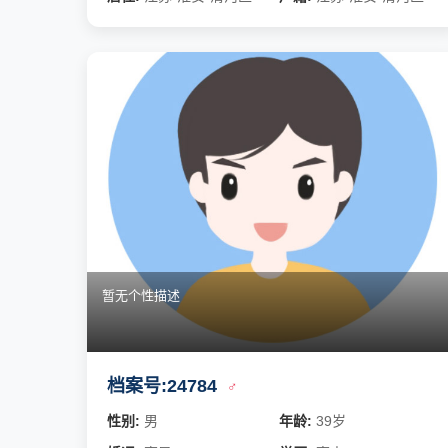
暂无个性描述
档案号:24784
♂
性别:
男
年龄:
39岁