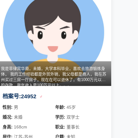
我是菲律宾华裔，未婚，大学本科毕业，喜欢去旅游锻炼身
体， 我的工作经验都是外贸外销，我父母都是商人，我在苏
州买过三房一厅房子，现在在可以退休了，有1000万元以上
的存款，我年收入是100万元以上。。。
档案号:24952
♂
性别:
男
年龄:
45岁
婚况:
未婚
学历:
双学士
身高:
168cm
职业:
董事长
居住:
江苏-苏州
户籍:
未知