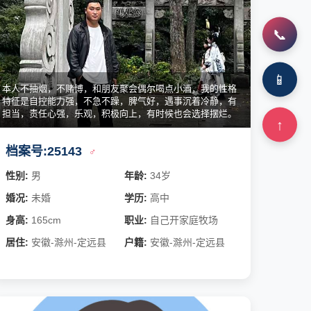
📞
📱
本人不抽烟，不赌博，和朋友聚会偶尔喝点小酒，我的性格
特征是自控能力强，不急不躁，脾气好，遇事沉着冷静，有
担当，责任心强，乐观，积极向上，有时候也会选择摆烂。
↑
档案号:25143
♂
性别:
男
年龄:
34岁
婚况:
未婚
学历:
高中
身高:
165cm
职业:
自己开家庭牧场
居住:
安徽-滁州-定远县
户籍:
安徽-滁州-定远县