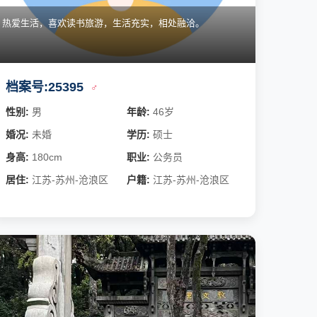
热爱生活，喜欢读书旅游，生活充实，相处融洽。
档案号:25395
♂
性别:
男
年龄:
46岁
婚况:
未婚
学历:
硕士
身高:
180cm
职业:
公务员
居住:
江苏-苏州-沧浪区
户籍:
江苏-苏州-沧浪区