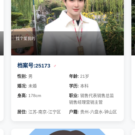
找个爱我的
档案号:25173
♂
性别:
男
年龄:
21岁
婚况:
未婚
学历:
本科
身高:
178cm
职业:
销售代表销售总监
销售经理营销主管
居住:
江苏-南京-江宁区
户籍:
贵州-六盘水-钟山区