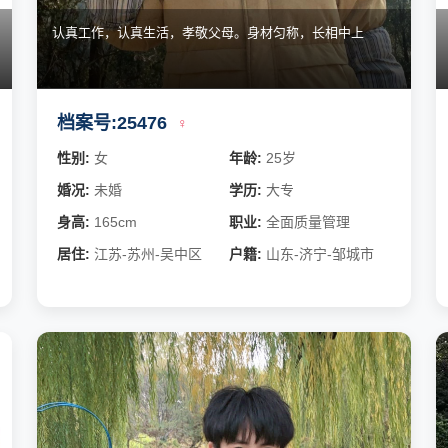
认真工作，认真生活，孝敬父母。身材匀称，长相中上
档案号:25476
♀
性别:
女
年龄:
25岁
婚况:
未婚
学历:
大专
身高:
165cm
职业:
全面质量管理
居住:
江苏-苏州-吴中区
户籍:
山东-济宁-邹城市