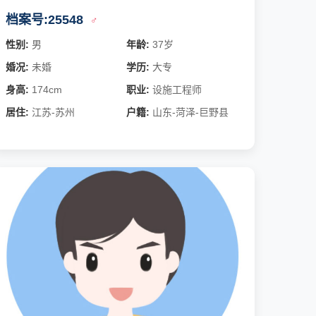
东人的直率，踏实有担
档案号:25548
♂
性别:
男
年龄:
37岁
婚况:
未婚
学历:
大专
身高:
174cm
职业:
设施工程师
居住:
江苏-苏州
户籍:
山东-菏泽-巨野县