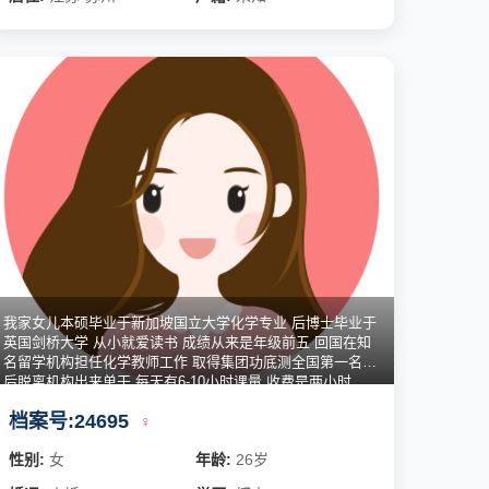
我家女儿本硕毕业于新加坡国立大学化学专业 后博士毕业于
英国剑桥大学 从小就爱读书 成绩从来是年级前五 回国在知
名留学机构担任化学教师工作 取得集团功底测全国第一名
后脱离机构出来单干 每天有6-10小时课量 收费是两小时
1500 年收入15
档案号:24695
♀
性别:
女
年龄:
26岁