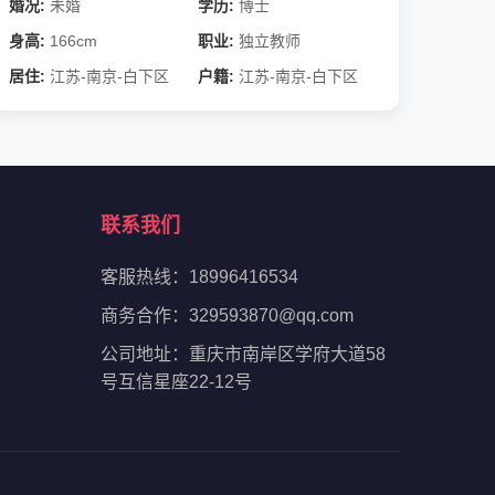
婚况:
未婚
学历:
博士
身高:
166cm
职业:
独立教师
居住:
江苏-南京-白下区
户籍:
江苏-南京-白下区
联系我们
客服热线：18996416534
商务合作：329593870@qq.com
公司地址：重庆市南岸区学府大道58
号互信星座22-12号