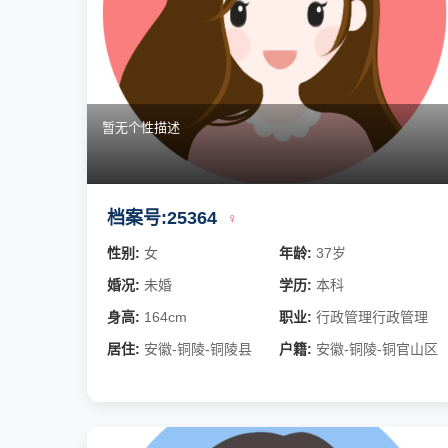
暂无个性描述
档案号:25364
♀
性别:
女
年龄:
37岁
婚况:
未婚
学历:
本科
身高:
164cm
职业:
行政管理行政管理
居住:
安徽-铜陵-铜陵县
户籍:
安徽-铜陵-铜官山区