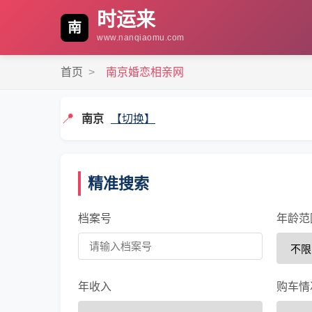
时运来
南
www.nanqiaomu.com
首页
>
南京婚恋相亲网
📍
南京
【切换】
精准搜索
档案号
年龄范
年收入
购车情