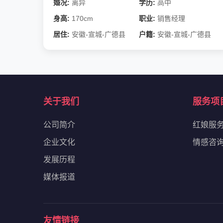
婚况:
离异
学历:
高中
身高:
170cm
职业:
销售经理
居住:
安徽-宣城-广德县
户籍:
安徽-宣城-广德县
关于我们
服务项
公司简介
红娘服
企业文化
情感咨
发展历程
媒体报道
友情链接