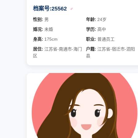
档案号:25562
♂
性别:
男
年龄:
24岁
婚况:
未婚
学历:
高中
身高:
175cm
职业:
普通员工
居住:
江苏省-南通市-海门
户籍:
江苏省-宿迁市-泗阳
区
县