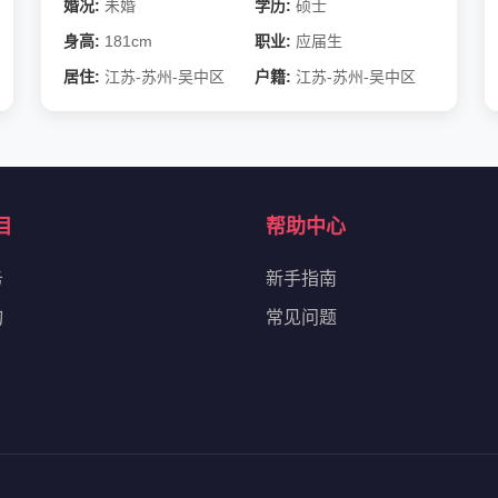
婚况:
未婚
学历:
硕士
身高:
181cm
职业:
应届生
居住:
江苏-苏州-吴中区
户籍:
江苏-苏州-吴中区
目
帮助中心
务
新手指南
询
常见问题