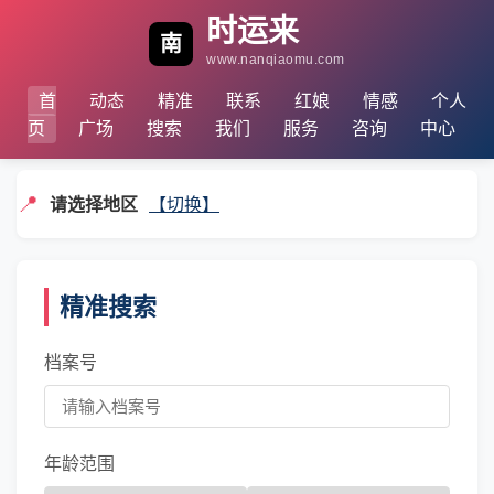
时运来
南
www.nanqiaomu.com
首
动态
精准
联系
红娘
情感
个人
页
广场
搜索
我们
服务
咨询
中心
📍
请选择地区
【切换】
精准搜索
档案号
年龄范围