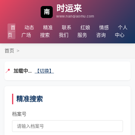
时运来
南
www.nanqiaomu.com
首
动态
精准
联系
红娘
情感
个人
页
广场
搜索
我们
服务
咨询
中心
首页
>
📍
加载中...
【切换】
精准搜索
档案号