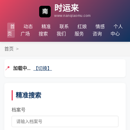
时运来
南
www.nanqiaomu.com
首
动态
精准
联系
红娘
情感
个人
页
广场
搜索
我们
服务
咨询
中心
首页
>
📍
加载中...
【切换】
精准搜索
档案号